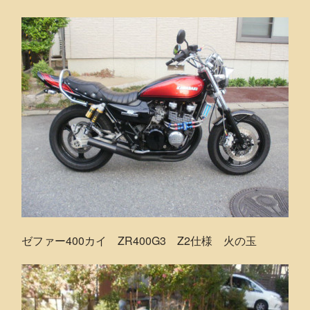
ゼファー400カイ ZR400G3 Z2仕様 火の玉